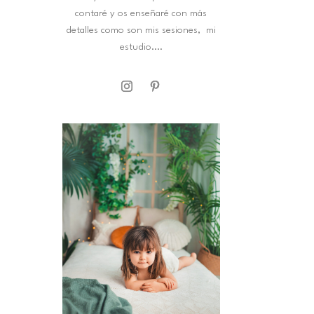
contaré y os enseñaré con más
detalles como son mis sesiones, mi
estudio....