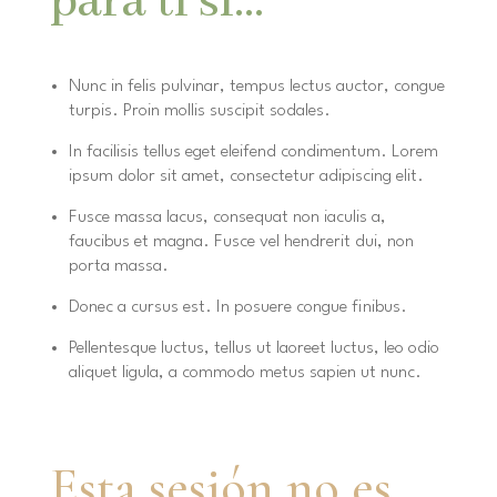
para ti si…
Nunc in felis pulvinar, tempus lectus auctor, congue
turpis. Proin mollis suscipit sodales.
In facilisis tellus eget eleifend condimentum. Lorem
ipsum dolor sit amet, consectetur adipiscing elit.
Fusce massa lacus, consequat non iaculis a,
faucibus et magna. Fusce vel hendrerit dui, non
porta massa.
Donec a cursus est. In posuere congue finibus.
Pellentesque luctus, tellus ut laoreet luctus, leo odio
aliquet ligula, a commodo metus sapien ut nunc.
Esta sesión no es