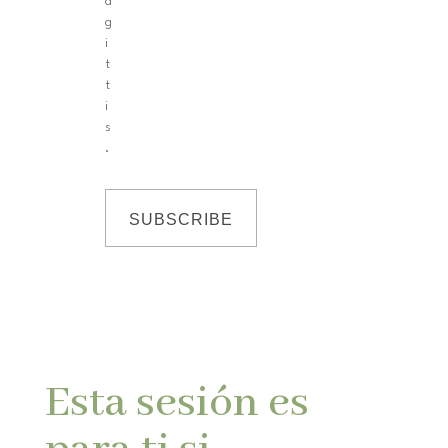
a
g
i
t
t
i
s
.
SUBSCRIBE
Esta sesión es